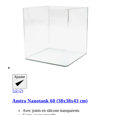
Ajouter
5.0 (2)
Amtra
Nanotank 60 (38x38x43 cm)
Avec joints en silicone transparents