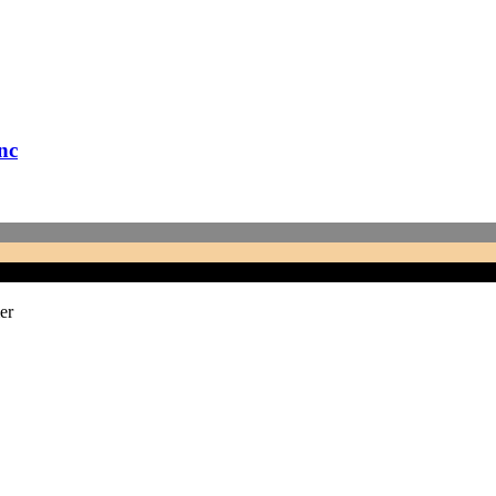
nc
er