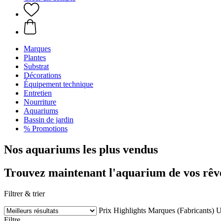
Marques
Plantes
Substrat
Décorations
Équipement technique
Entretien
Nourriture
Aquariums
Bassin de jardin
% Promotions
Nos aquariums les plus vendus
Trouvez maintenant l'aquarium de vos rêve
Filtrer & trier
Prix
Highlights
Marques (Fabricants)
U
Filtre