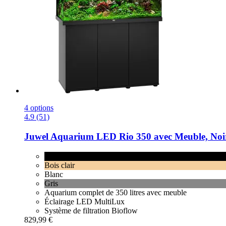
4 options
4.9 (51)
Juwel
Aquarium LED Rio 350 avec Meuble, Noi
Noir
Bois clair
Blanc
Gris
Aquarium complet de 350 litres avec meuble
Éclairage LED MultiLux
Système de filtration Bioflow
829,99 €