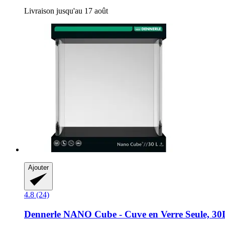
Livraison jusqu'au 17 août
Ajouter
4.8 (24)
Dennerle
NANO Cube -​ Cuve en Verre Seule, 30