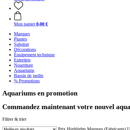
Mon panier
0,00 €
Marques
Plantes
Substrat
Décorations
Équipement technique
Entretien
Nourriture
Aquariums
Bassin de jardin
% Promotions
Aquariums en promotion
Commandez maintenant votre nouvel aquar
Filtrer & trier
Prix
Highlights
Marques (Fabricants)
U