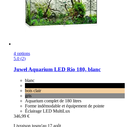
4 options
5.0 (2)
Juwel
Aquarium LED Rio 180, blanc
blanc
noir
bois clair
gris
Aquarium complet de 180 litres
Forme indémodable et équipement de pointe
Éclairage LED MultiLux
346,99 €
Livraison jusqu'au 17 août