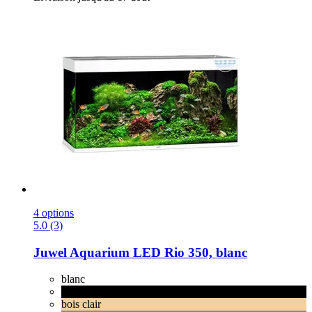
4 options
5.0 (3)
Juwel
Aquarium LED Rio 350, blanc
blanc
noir
bois clair