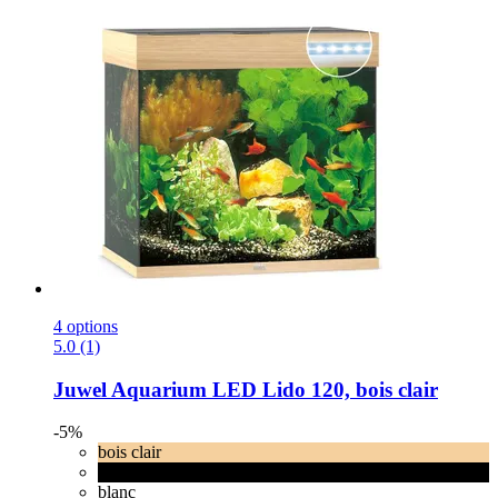
4 options
5.0 (1)
Juwel
Aquarium LED Lido 120, bois clair
-5%
bois clair
noir
blanc