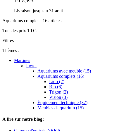
1.018,99 €
Livraison jusqu'au 31 août
Aquariums complets: 16 articles
Tous les prix TTC.
Filtres
Thèmes :
Marques
Juwel
Aquariums avec meuble (15)
Aquariums complets (16)
Lido (2)
Rio (6)
Trigon (2)
Vision (3)
Équipement technique (37)
Meubles d'aquarium (15)
À lire sur notre blog:
Gamme d'engrais ARKA