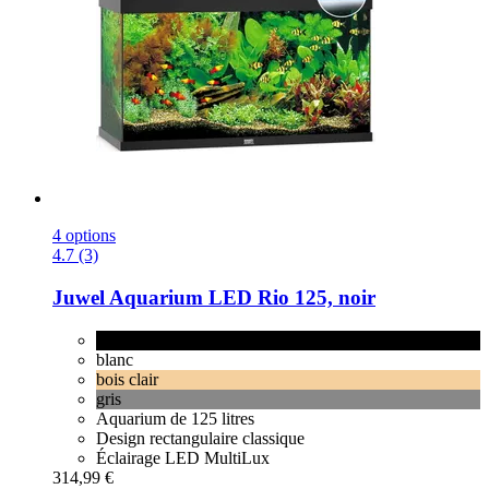
4 options
4.7 (3)
Juwel
Aquarium LED Rio 125, noir
noir
blanc
bois clair
gris
Aquarium de 125 litres
Design rectangulaire classique
Éclairage LED MultiLux
314,99 €