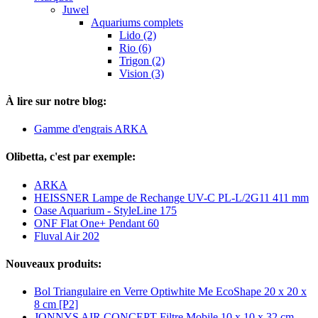
Juwel
Aquariums complets
Lido (2)
Rio (6)
Trigon (2)
Vision (3)
À lire sur notre blog:
Gamme d'engrais ARKA
Olibetta, c'est par exemple:
ARKA
HEISSNER Lampe de Rechange UV-C PL-L/2G11 411 mm
Oase Aquarium - StyleLine 175
ONF Flat One+ Pendant 60
Fluval Air 202
Nouveaux produits:
Bol Triangulaire en Verre Optiwhite Me EcoShape 20 x 20 x
8 cm [P2]
JONNYS AIR CONCEPT Filtre Mobile 10 x 10 x 32 cm