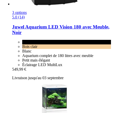
3 options
5.0 (14)
Juwel
Aquarium LED Vision 180 avec Meuble,
Noir
Noir
Bois clair
Blanc
Aquarium complet de 180 litres avec meuble
Petit mais élégant
Éclairage LED MultiLux
549,99 €
Livraison jusqu'au 03 septembre