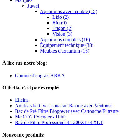
Marques
Juwel
Aquariums avec meuble (15)
Lido (2)
Rio (6)
Trigon (2)
Vision (3)
Aquariums complets (16)
Équipement technique (38)
Meubles d'aquarium (15)
À lire sur notre blog:
Gamme d'engrais ARKA
Olibetta, c'est par exemple:
Eheim
Anubias bart. var. nana sur Racine avec Ventouse
Bac de Pré-Filtre Biopower avec Cartouche Filtrante
Me CO2 Extender - Ultra
Bac de Filtre Professionel 3 1200XL et XLT
Nouveaux produits: