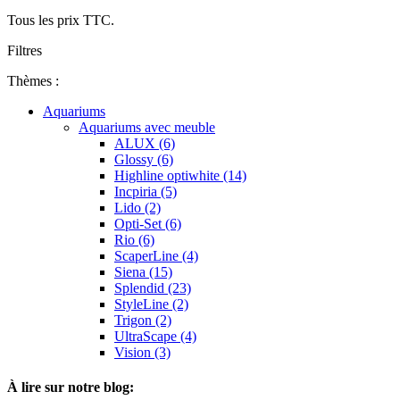
Tous les prix TTC.
Filtres
Thèmes :
Aquariums
Aquariums avec meuble
ALUX (6)
Glossy (6)
Highline optiwhite (14)
Incpiria (5)
Lido (2)
Opti-Set (6)
Rio (6)
ScaperLine (4)
Siena (15)
Splendid (23)
StyleLine (2)
Trigon (2)
UltraScape (4)
Vision (3)
À lire sur notre blog: