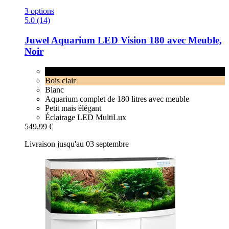
3 options
5.0 (14)
Juwel
Aquarium LED Vision 180 avec Meuble,
Noir
Noir
Bois clair
Blanc
Aquarium complet de 180 litres avec meuble
Petit mais élégant
Éclairage LED MultiLux
549,99 €
Livraison jusqu'au 03 septembre