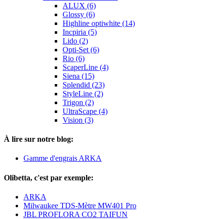
ALUX (6)
Glossy (6)
Highline optiwhite (14)
Incpiria (5)
Lido (2)
Opti-Set (6)
Rio (6)
ScaperLine (4)
Siena (15)
Splendid (23)
StyleLine (2)
Trigon (2)
UltraScape (4)
Vision (3)
À lire sur notre blog:
Gamme d'engrais ARKA
Olibetta, c'est par exemple:
ARKA
Milwaukee TDS-Mètre MW401 Pro
JBL PROFLORA CO2 TAIFUN