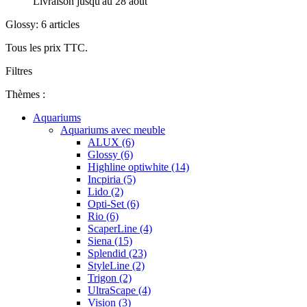
Livraison jusqu'au 28 août
Glossy: 6 articles
Tous les prix TTC.
Filtres
Thèmes :
Aquariums
Aquariums avec meuble
ALUX (6)
Glossy (6)
Highline optiwhite (14)
Incpiria (5)
Lido (2)
Opti-Set (6)
Rio (6)
ScaperLine (4)
Siena (15)
Splendid (23)
StyleLine (2)
Trigon (2)
UltraScape (4)
Vision (3)