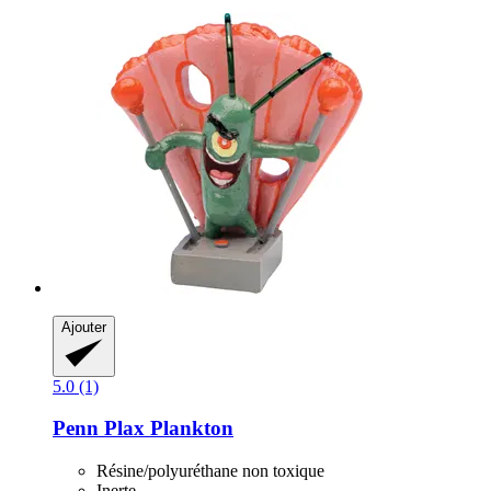
Ajouter
5.0 (1)
Penn Plax
Plankton
Résine/polyuréthane non toxique
Inerte