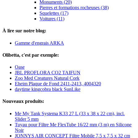
Monuments (20)
Pierres et formations rocheuses (38)
Squelettes (17)
Voitures (11)
À lire sur notre blog:
Gamme d'engrais ARKA
Olibetta, c'est par exemple:
Oase
JBL PROFLORA CO2 TAIFUN
Zoo Med Creatures Natural Cork
Eheim Plaque de Fond 2411-2413, 4004320
daytime kingcobra black SunLike
Nouveaux produits:
Me My Tank Systema K33 27 L (33 x 38 x 22 cm), incl.
Slider 5 mm
Tuyau pour Filtre Me FlexTube 16/22 mm (3 m) en Silicone
Noir
JONNYS AIR CONCEPT Filtre Mobile 7,5 x 7,5 x 32 cm