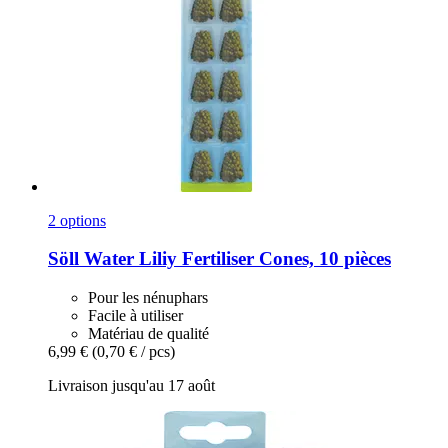
2 options
Söll
Water Liliy Fertiliser Cones, 10 pièces
Pour les nénuphars
Facile à utiliser
Matériau de qualité
6,99 €
(0,70 € / pcs)
Livraison jusqu'au 17 août