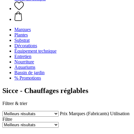
Marques
Plantes
Substrat
Décorations
Équipement technique
Entretien
Nourriture
Aquariums
Bassin de jardin
% Promotions
Sicce - Chauffages réglables
Filtrer & trier
Prix
Marques (Fabricants)
Utilisation
Filtre