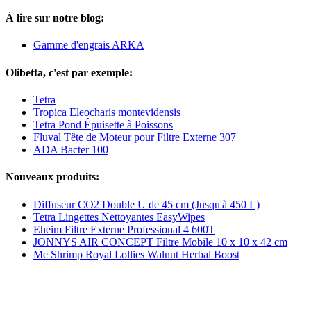
À lire sur notre blog:
Gamme d'engrais ARKA
Olibetta, c'est par exemple:
Tetra
Tropica Eleocharis montevidensis
Tetra Pond Épuisette à Poissons
Fluval Tête de Moteur pour Filtre Externe 307
ADA Bacter 100
Nouveaux produits:
Diffuseur CO2 Double U de 45 cm (Jusqu'à 450 L)
Tetra Lingettes Nettoyantes EasyWipes
Eheim Filtre Externe Professional 4 600T
JONNYS AIR CONCEPT Filtre Mobile 10 x 10 x 42 cm
Me Shrimp Royal Lollies Walnut Herbal Boost