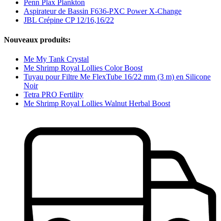
Penn Plax Plankton
Aspirateur de Bassin F636-PXC Power X-Change
JBL Crépine CP 12/16,16/22
Nouveaux produits:
Me My Tank Crystal
Me Shrimp Royal Lollies Color Boost
Tuyau pour Filtre Me FlexTube 16/22 mm (3 m) en Silicone
Noir
Tetra PRO Fertility
Me Shrimp Royal Lollies Walnut Herbal Boost