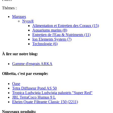
Thèmes :
Marques
Nyos®
Alimentation et Entretien des Coraux (15)
Aquariums marins (8)
Entretien de l'Eau & Nutriments (11)
Ion Elements System (7)
Technologie (6)
À lire sur notre blog:
Gamme d'engrais ARKA
Olibetta, c'est par exemple:
Oase
Tetra Diffuseur Pond AS 50
Tropica Ludwigia Ludwigia palustris "Super Red"
JBL TerraCoco Humus 9 L
Eheim Ouate Filtrante Classic 150 (2211)
Nouveaux produits: