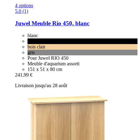
4 options
5.0 (1)
Juwel
Meuble Rio 450, blanc
blanc
noir
bois clair
gris
Pour Juwel RIO 450
Meuble d'aquarium assorti
151 x 51 x 80 cm
241,99 €
Livraison jusqu'au 28 août