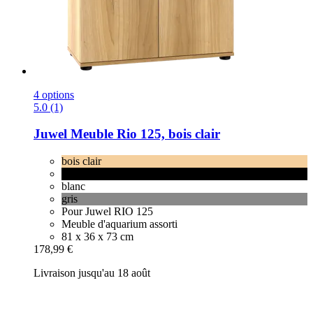
4 options
5.0 (1)
Juwel
Meuble Rio 125, bois clair
bois clair
noir
blanc
gris
Pour Juwel RIO 125
Meuble d'aquarium assorti
81 x 36 x 73 cm
178,99 €
Livraison jusqu'au 18 août