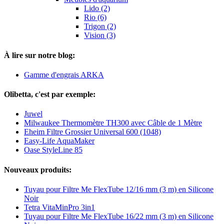
Lido (2)
Rio (6)
Trigon (2)
Vision (3)
À lire sur notre blog:
Gamme d'engrais ARKA
Olibetta, c'est par exemple:
Juwel
Milwaukee Thermomètre TH300 avec Câble de 1 Mètre
Eheim Filtre Grossier Universal 600 (1048)
Easy-Life AquaMaker
Oase StyleLine 85
Nouveaux produits:
Tuyau pour Filtre Me FlexTube 12/16 mm (3 m) en Silicone
Noir
Tetra VitaMinPro 3in1
Tuyau pour Filtre Me FlexTube 16/22 mm (3 m) en Silicone