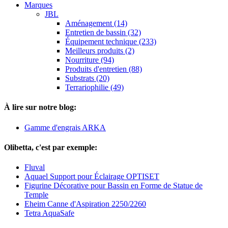
Marques
JBL
Aménagement (14)
Entretien de bassin (32)
Équipement technique (233)
Meilleurs produits (2)
Nourriture (94)
Produits d'entretien (88)
Substrats (20)
Terrariophilie (49)
À lire sur notre blog:
Gamme d'engrais ARKA
Olibetta, c'est par exemple:
Fluval
Aquael Support pour Éclairage OPTISET
Figurine Décorative pour Bassin en Forme de Statue de
Temple
Eheim Canne d'Aspiration 2250/2260
Tetra AquaSafe