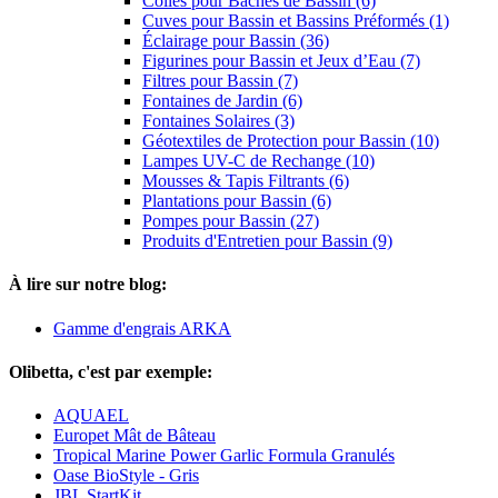
Colles pour Bâches de Bassin (6)
Cuves pour Bassin et Bassins Préformés (1)
Éclairage pour Bassin (36)
Figurines pour Bassin et Jeux d’Eau (7)
Filtres pour Bassin (7)
Fontaines de Jardin (6)
Fontaines Solaires (3)
Géotextiles de Protection pour Bassin (10)
Lampes UV-C de Rechange (10)
Mousses & Tapis Filtrants (6)
Plantations pour Bassin (6)
Pompes pour Bassin (27)
Produits d'Entretien pour Bassin (9)
À lire sur notre blog:
Gamme d'engrais ARKA
Olibetta, c'est par exemple:
AQUAEL
Europet Mât de Bâteau
Tropical Marine Power Garlic Formula Granulés
Oase BioStyle - Gris
JBL StartKit