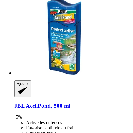
Ajouter
JBL
AccliPond, 500 ml
-5%
Active les défenses
Favorise l'aptitude au frai