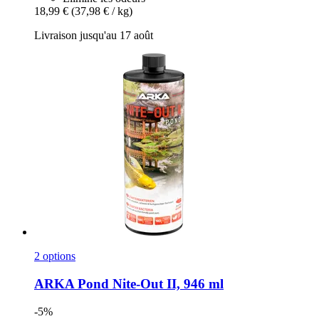
18,99 €
(37,98 € / kg)
Livraison jusqu'au 17 août
2 options
ARKA
Pond Nite-​Out II, 946 ml
-5%