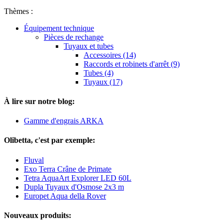
Thèmes :
Équipement technique
Pièces de rechange
Tuyaux et tubes
Accessoires (14)
Raccords et robinets d'arrêt (9)
Tubes (4)
Tuyaux (17)
À lire sur notre blog:
Gamme d'engrais ARKA
Olibetta, c'est par exemple:
Fluval
Exo Terra Crâne de Primate
Tetra AquaArt Explorer LED 60L
Dupla Tuyaux d'Osmose 2x3 m
Europet Aqua della Rover
Nouveaux produits: