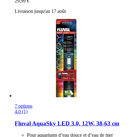
29,99 €
Livraison jusqu'au 17 août
7 options
4.0 (1)
Fluval
AquaSky LED 3.0, 12W, 38-​63 cm
Pour aquariums d’eau douce et d’eau de mer