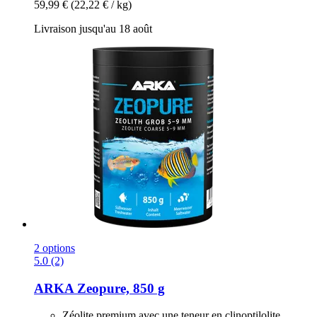
59,99 €
(22,22 € / kg)
Livraison jusqu'au 18 août
2 options
5.0 (2)
ARKA
Zeopure, 850 g
Zéolite premium avec une teneur en clinoptilolite