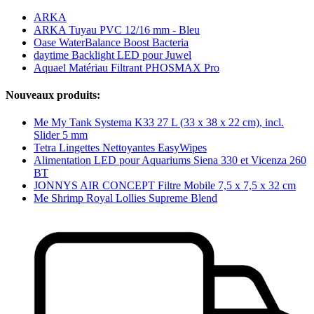
ARKA
ARKA Tuyau PVC 12/16 mm - Bleu
Oase WaterBalance Boost Bacteria
daytime Backlight LED pour Juwel
Aquael Matériau Filtrant PHOSMAX Pro
Nouveaux produits:
Me My Tank Systema K33 27 L (33 x 38 x 22 cm), incl.
Slider 5 mm
Tetra Lingettes Nettoyantes EasyWipes
Alimentation LED pour Aquariums Siena 330 et Vicenza 260
BT
JONNYS AIR CONCEPT Filtre Mobile 7,5 x 7,5 x 32 cm
Me Shrimp Royal Lollies Supreme Blend