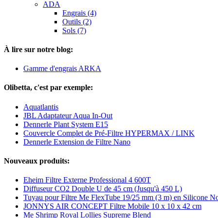
ADA
Engrais (4)
Outils (2)
Sols (7)
À lire sur notre blog:
Gamme d'engrais ARKA
Olibetta, c'est par exemple:
Aquatlantis
JBL Adaptateur Aqua In-Out
Dennerle Plant System E15
Couvercle Complet de Pré-Filtre HYPERMAX / LINK
Dennerle Extension de Filtre Nano
Nouveaux produits:
Eheim Filtre Externe Professional 4 600T
Diffuseur CO2 Double U de 45 cm (Jusqu'à 450 L)
Tuyau pour Filtre Me FlexTube 19/25 mm (3 m) en Silicone No
JONNYS AIR CONCEPT Filtre Mobile 10 x 10 x 42 cm
Me Shrimp Royal Lollies Supreme Blend