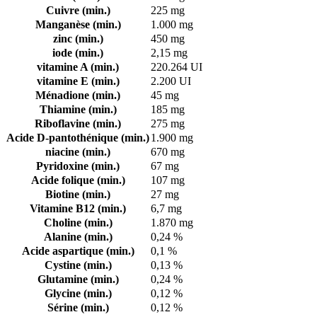
Cuivre (min.)
225 mg
Manganèse (min.)
1.000 mg
zinc (min.)
450 mg
iode (min.)
2,15 mg
vitamine A (min.)
220.264 UI
vitamine E (min.)
2.200 UI
Ménadione (min.)
45 mg
Thiamine (min.)
185 mg
Riboflavine (min.)
275 mg
Acide D-pantothénique (min.)
1.900 mg
niacine (min.)
670 mg
Pyridoxine (min.)
67 mg
Acide folique (min.)
107 mg
Biotine (min.)
27 mg
Vitamine B12 (min.)
6,7 mg
Choline (min.)
1.870 mg
Alanine (min.)
0,24 %
Acide aspartique (min.)
0,1 %
Cystine (min.)
0,13 %
Glutamine (min.)
0,24 %
Glycine (min.)
0,12 %
Sérine (min.)
0,12 %