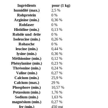
Ingrédients
pour (1 kg)
humidité (max.)
2,5 %
Rohprotein
0 %
Arginine (min.)
0,36 %
Rohfaser
0 %
Histidine (min.)
0,13 %
Rohöle und -fette
0 %
Isoleucine (min.)
0,26 %
Rohasche
0 %
leucine (min.)
0,44 %
lysine (min.)
0,36 %
Méthionine (min.)
0,12 %
Phénylanine (min.)
0,23 %
Thréonine (min.)
0,24 %
Valine (min.)
0,27 %
Calcium (min.)
25,9 %
Calcium (max.)
29 %
Phosphore (min.)
10,57 %
Potassium (min.)
1,76 %
Sodium (min.)
1,63 %
magnésium (min.)
0,27 %
fer (min.)
450 mg