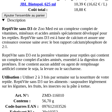
JBL Biotopol, 625 ml
10,39 €
(16,62 € / L)
Coût total :
18,88 €
Ajouter l'ensemble au panier
Description
ReptiVite sans D3
de Zoo Med est un complexe complet de
vitamines, minéraux et acides aminés spécialement développé pour
les reptiles. ReptiVite sans D3 est à base de calcium et assure une
croissance osseuse saine avec le bon rapport calcium/phosphore de
2:1.
ReptiVite sans D3 est la première vitamine pour reptiles qui contient
un complexe complet d'acides aminés, essentiel à la digestion des
protéines. Il ne contient aucun additif ou agent de remplissage
artificiel comme le soja, la levure ou le saccharose.
Utilisation :
Utiliser 2 à 3 fois par semaine sur la nourriture de votre
reptile. ReptiVite sans D3 sur les aliments : saupoudrer légèrement
sur les légumes, les fruits, les insectes ou la pâte à tortue.
Art. N°:
ZMD-116010
Contenu :
56,70 g
Code-barres EAN :
097612103526
Fabricant N° :
20z10352