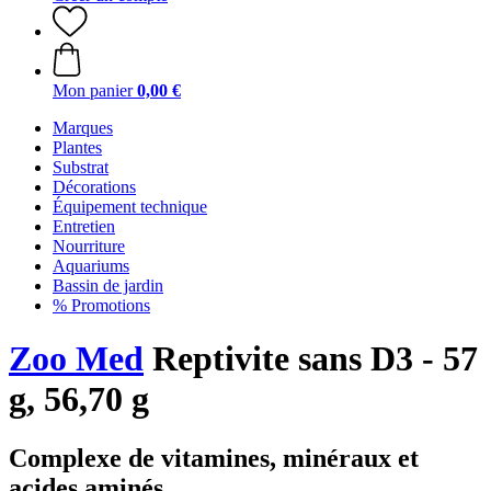
Mon panier
0,00 €
Marques
Plantes
Substrat
Décorations
Équipement technique
Entretien
Nourriture
Aquariums
Bassin de jardin
% Promotions
Zoo Med
Reptivite sans D3 - 57
g, 56,70 g
Complexe de vitamines, minéraux et
acides aminés