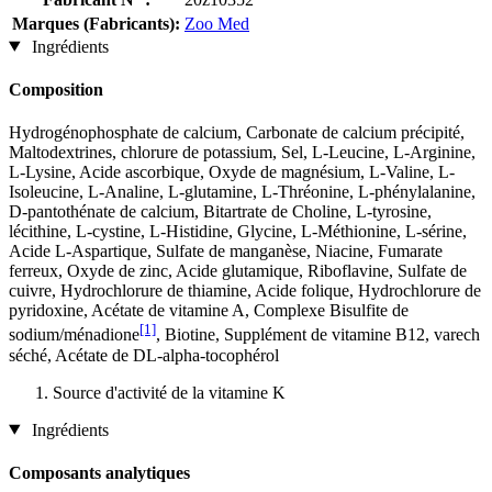
Marques (Fabricants):
Zoo Med
Ingrédients
Composition
Hydrogénophosphate de calcium, Carbonate de calcium précipité,
Maltodextrines, chlorure de potassium, Sel, L-Leucine, L-Arginine,
L-Lysine, Acide ascorbique, Oxyde de magnésium, L-Valine, L-
Isoleucine, L-Analine, L-glutamine, L-Thréonine, L-phénylalanine,
D-pantothénate de calcium, Bitartrate de Choline, L-tyrosine,
lécithine, L-cystine, L-Histidine, Glycine, L-Méthionine, L-sérine,
Acide L-Aspartique, Sulfate de manganèse, Niacine, Fumarate
ferreux, Oxyde de zinc, Acide glutamique, Riboflavine, Sulfate de
cuivre, Hydrochlorure de thiamine, Acide folique, Hydrochlorure de
pyridoxine, Acétate de vitamine A, Complexe Bisulfite de
[1]
sodium/ménadione
, Biotine, Supplément de vitamine B12, varech
séché, Acétate de DL-alpha-tocophérol
Source d'activité de la vitamine K
Ingrédients
Composants analytiques