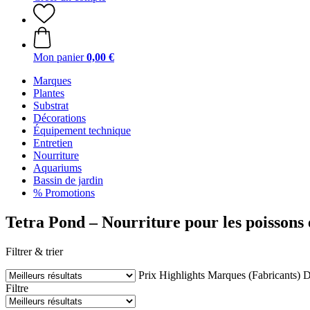
Mon panier
0,00 €
Marques
Plantes
Substrat
Décorations
Équipement technique
Entretien
Nourriture
Aquariums
Bassin de jardin
% Promotions
Tetra Pond – Nourriture pour les poissons e
Filtrer & trier
Prix
Highlights
Marques (Fabricants)
D
Filtre