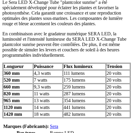
Le Sera LED X-Change Tube "plantcolor sunrise" a été
spécialement développé pour éclairer les plantes et favoriser la
photosynthèse. Cela garantit une croissance et une reproduction
optimales des plantes sous-marines. Les composantes de lumière
rouge et bleue accentuent les couleurs des plantes.
En combinaison avec le gradateur numérique SERA LED, la
luminosité et l'intensité lumineuse du SERA LED X-Change Tube
plantcolor sunrise peuvent être contrôlées. De plus, il est même
possible de simuler les levers et couchers de soleil à des heures
programmables individuellement.
Longueur
Puissance
Flux lumineux
Tension
360 mm
4,3 watts
111 lumens
20 volts
520 mm
7 watts
175 lumens
20 volts
660 mm
9,3 watts
259 lumens
20 volts
820 mm
11 watts
287 lumens
20 volts
965 mm
13 watts
354 lumens
20 volts
1120 mm
14 watts
441 lumens
20 volts
1420 mm
18 watts
482 lumens
20 volts
Marques (Fabricants):
Sera
Par type:
Rampe LED