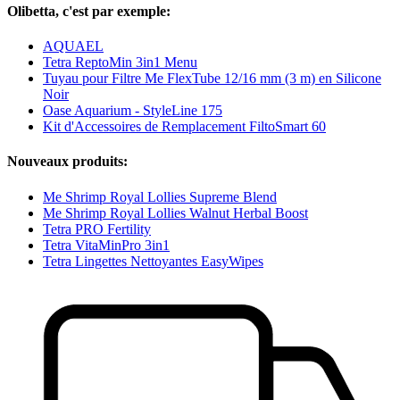
Olibetta, c'est par exemple:
AQUAEL
Tetra ReptoMin 3in1 Menu
Tuyau pour Filtre Me FlexTube 12/16 mm (3 m) en Silicone
Noir
Oase Aquarium - StyleLine 175
Kit d'Accessoires de Remplacement FiltoSmart 60
Nouveaux produits:
Me Shrimp Royal Lollies Supreme Blend
Me Shrimp Royal Lollies Walnut Herbal Boost
Tetra PRO Fertility
Tetra VitaMinPro 3in1
Tetra Lingettes Nettoyantes EasyWipes