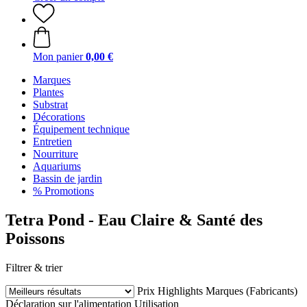
Mon panier
0,00 €
Marques
Plantes
Substrat
Décorations
Équipement technique
Entretien
Nourriture
Aquariums
Bassin de jardin
% Promotions
Tetra Pond - Eau Claire & Santé des
Poissons
Filtrer & trier
Prix
Highlights
Marques (Fabricants)
Déclaration sur l'alimentation
Utilisation