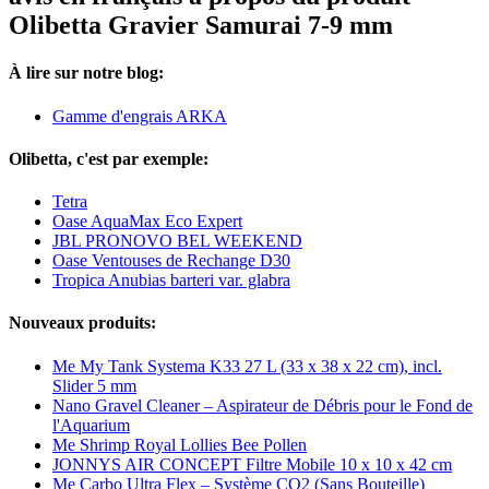
Olibetta Gravier Samurai 7-9 mm
À lire sur notre blog:
Gamme d'engrais ARKA
Olibetta, c'est par exemple:
Tetra
Oase AquaMax Eco Expert
JBL PRONOVO BEL WEEKEND
Oase Ventouses de Rechange D30
Tropica Anubias barteri var. glabra
Nouveaux produits:
Me My Tank Systema K33 27 L (33 x 38 x 22 cm), incl.
Slider 5 mm
Nano Gravel Cleaner – Aspirateur de Débris pour le Fond de
l'Aquarium
Me Shrimp Royal Lollies Bee Pollen
JONNYS AIR CONCEPT Filtre Mobile 10 x 10 x 42 cm
Me Carbo Ultra Flex – Système CO2 (Sans Bouteille)