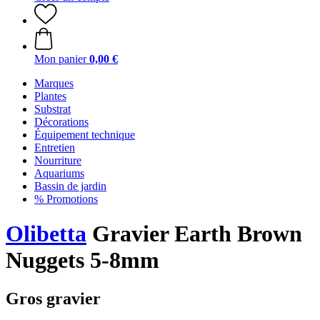
Mon panier
0,00 €
Marques
Plantes
Substrat
Décorations
Équipement technique
Entretien
Nourriture
Aquariums
Bassin de jardin
% Promotions
Olibetta
Gravier Earth Brown
Nuggets 5-8mm
Gros gravier