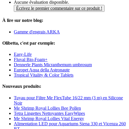
Aucune évaluation disponible.
Écrivez le premier commentaire sur ce produit !
À lire sur notre blog:
Gamme d'engrais ARKA
Olibetta, c'est par exemple:
Easy-Life
Fluval Bio-Foam+
Dennerle Plants Micranthemum umbrosum
Europet Aqua della Astronaute
Tropical Vitality & Color Tablets
Nouveaux produits:
Tuyau pour Filtre Me FlexTube 16/22 mm (3 m) en Silicone
Noir
Me Shrimp Royal Lollies Bee Pollen
Tetra Lingettes Nettoyantes EasyWipes
Me Shrimp Royal Lollies Vital Energy
Alimentation LED pour Aquariums Siena 330 et Vicenza 260
BT