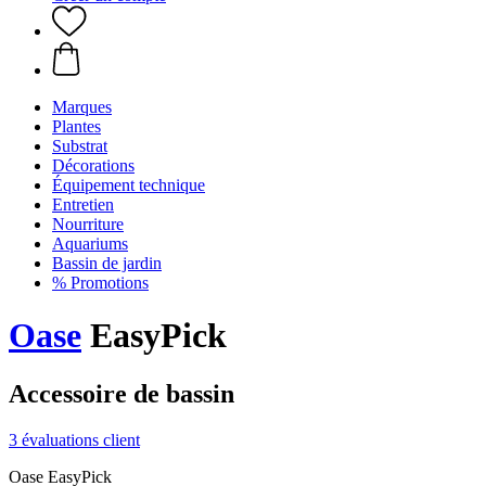
Marques
Plantes
Substrat
Décorations
Équipement technique
Entretien
Nourriture
Aquariums
Bassin de jardin
% Promotions
Oase
EasyPick
Accessoire de bassin
3 évaluations client
Oase EasyPick