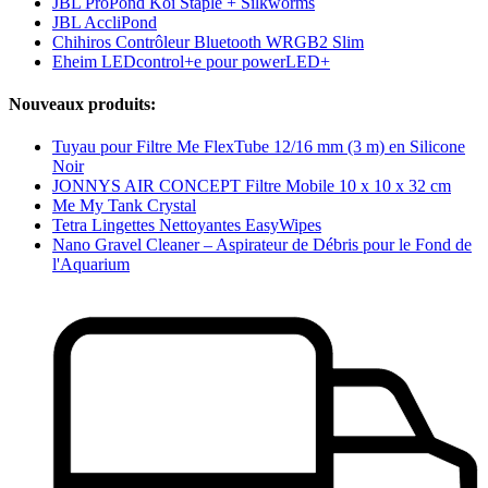
JBL ProPond Koi Staple + Silkworms
JBL AccliPond
Chihiros Contrôleur Bluetooth WRGB2 Slim
Eheim LEDcontrol+e pour powerLED+
Nouveaux produits:
Tuyau pour Filtre Me FlexTube 12/16 mm (3 m) en Silicone
Noir
JONNYS AIR CONCEPT Filtre Mobile 10 x 10 x 32 cm
Me My Tank Crystal
Tetra Lingettes Nettoyantes EasyWipes
Nano Gravel Cleaner – Aspirateur de Débris pour le Fond de
l'Aquarium