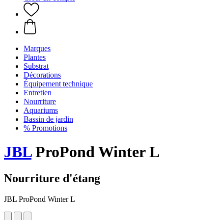
Marques
Plantes
Substrat
Décorations
Équipement technique
Entretien
Nourriture
Aquariums
Bassin de jardin
% Promotions
JBL
ProPond Winter L
Nourriture d'étang
JBL ProPond Winter L