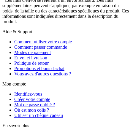
*Ces frais d'envoi se réfèrent à un envoi standard. Des frais
supplémentaires peuvent s'appliquer, par exemple en raison du
poids, de la taille ou des caractéristiques spécifiques du produit. Ces
informations sont indiquées directement dans la description du
produit.
Aide & Support
Comment utiliser votre compte
Comment passer commande
Modes de paiement
Envoi et livraison
Politique de retour
Promotions et bons d'achat
Vous avez d'autres questions ?
Mon compte
Identifiez-vous
Créer votre compte
Mot de passe oublié ?
Où est mon colis ?
Utiliser un chèque-cadeau
En savoir plus