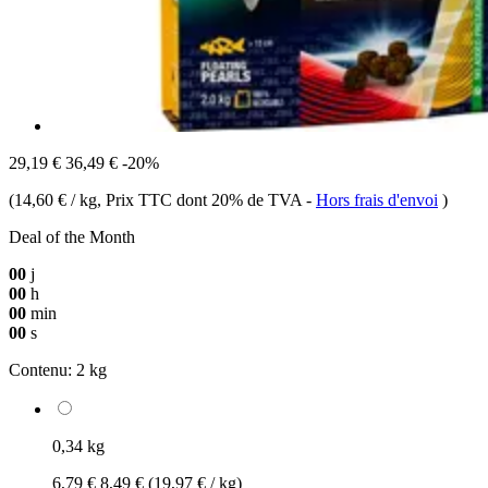
29,19 €
36,49 €
-20%
(
14,60 € / kg
, Prix TTC dont 20% de TVA
-
Hors frais d'envoi
)
Deal of the Month
00
j
00
h
00
min
00
s
Contenu:
2 kg
0,34 kg
6,79 €
8,49 €
(19,97 € / kg)