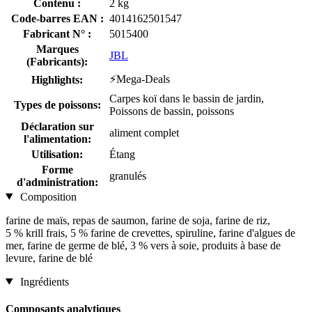
Contenu :
2 kg
Code-barres EAN :
4014162501547
Fabricant N° :
5015400
Marques
JBL
(Fabricants):
⚡Mega-Deals
Highlights:
Carpes koï dans le bassin de jardin,
Types de poissons:
Poissons de bassin, poissons
Déclaration sur
aliment complet
l'alimentation:
Utilisation:
Étang
Forme
granulés
d'administration:
Composition
farine de maïs, repas de saumon, farine de soja, farine de riz,
5 % krill frais, 5 % farine de crevettes, spiruline, farine d'algues de
mer, farine de germe de blé, 3 % vers à soie, produits à base de
levure, farine de blé
Ingrédients
Composants analytiques