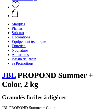
Marques
Plantes
Substrat
Décorations
Équipement technique
Entretien
Nourriture
Aquariums
Bassin de jardin
% Promotions
JBL
PROPOND Summer +
Color, 2 kg
Granulés faciles à digérer
JBL PROPOND Summer + Color