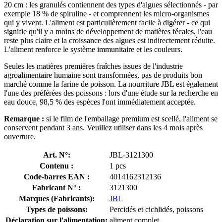
20 cm : les granulés contiennent des types d'algues sélectionnés - par
exemple 18 % de spiruline - et comprennent les micro-organismes
qui y vivent. L'aliment est particulièrement facile à digérer - ce qui
signifie qu'il y a moins de développement de matières fécales, l'eau
reste plus claire et la croissance des algues est indirectement réduite.
L'aliment renforce le système immunitaire et les couleurs.
Seules les matières premières fraîches issues de l'industrie
agroalimentaire humaine sont transformées, pas de produits bon
marché comme la farine de poisson. La nourriture JBL est également
l'une des préférées des poissons : lors d'une étude sur la recherche en
eau douce, 98,5 % des espèces l'ont immédiatement acceptée.
Remarque :
si le film de l'emballage premium est scellé, l'aliment se
conservent pendant 3 ans. Veuillez utiliser dans les 4 mois après
ouverture.
Art. N°:
JBL-3121300
Contenu :
1 pcs
Code-barres EAN :
4014162312136
Fabricant N° :
3121300
Marques (Fabricants):
JBL
Types de poissons:
Percidés et cichlidés, poissons
Déclaration sur l'alimentation:
aliment complet