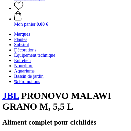
Mon panier
0,00 €
Marques
Plantes
Substrat
Décorations
Équipement technique
Entretien
Nourriture
Aquariums
Bassin de jardin
% Promotions
JBL
PRONOVO MALAWI
GRANO M, 5,5 L
Aliment complet pour cichlidés