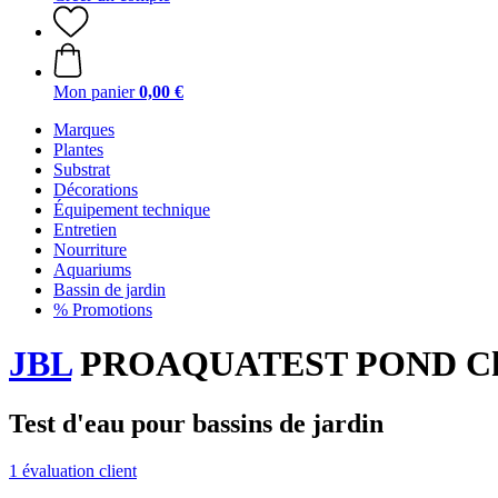
Mon panier
0,00 €
Marques
Plantes
Substrat
Décorations
Équipement technique
Entretien
Nourriture
Aquariums
Bassin de jardin
% Promotions
JBL
PROAQUATEST POND Ch
Test d'eau pour bassins de jardin
1 évaluation client