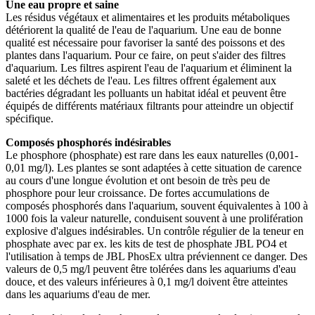
Une eau propre et saine
Les résidus végétaux et alimentaires et les produits métaboliques
détériorent la qualité de l'eau de l'aquarium. Une eau de bonne
qualité est nécessaire pour favoriser la santé des poissons et des
plantes dans l'aquarium. Pour ce faire, on peut s'aider des filtres
d'aquarium. Les filtres aspirent l'eau de l'aquarium et éliminent la
saleté et les déchets de l'eau. Les filtres offrent également aux
bactéries dégradant les polluants un habitat idéal et peuvent être
équipés de différents matériaux filtrants pour atteindre un objectif
spécifique.
Composés phosphorés indésirables
Le phosphore (phosphate) est rare dans les eaux naturelles (0,001-
0,01 mg/l). Les plantes se sont adaptées à cette situation de carence
au cours d'une longue évolution et ont besoin de très peu de
phosphore pour leur croissance. De fortes accumulations de
composés phosphorés dans l'aquarium, souvent équivalentes à 100 à
1000 fois la valeur naturelle, conduisent souvent à une prolifération
explosive d'algues indésirables. Un contrôle régulier de la teneur en
phosphate avec par ex. les kits de test de phosphate JBL PO4 et
l'utilisation à temps de JBL PhosEx ultra préviennent ce danger. Des
valeurs de 0,5 mg/l peuvent être tolérées dans les aquariums d'eau
douce, et des valeurs inférieures à 0,1 mg/l doivent être atteintes
dans les aquariums d'eau de mer.