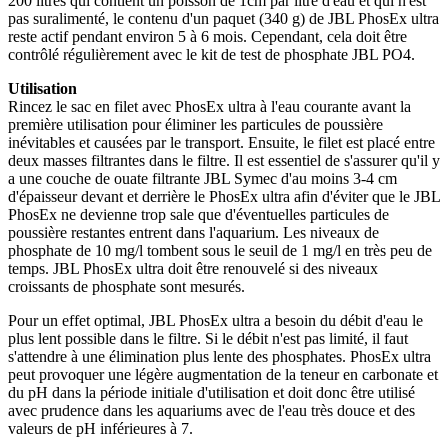
200 litres qui contient un poisson de 1cm par litre d'eau et qui n'est
pas suralimenté, le contenu d'un paquet (340 g) de JBL PhosEx ultra
reste actif pendant environ 5 à 6 mois. Cependant, cela doit être
contrôlé régulièrement avec le kit de test de phosphate JBL PO4.
Utilisation
Rincez le sac en filet avec PhosEx ultra à l'eau courante avant la
première utilisation pour éliminer les particules de poussière
inévitables et causées par le transport. Ensuite, le filet est placé entre
deux masses filtrantes dans le filtre. Il est essentiel de s'assurer qu'il y
a une couche de ouate filtrante JBL Symec d'au moins 3-4 cm
d'épaisseur devant et derrière le PhosEx ultra afin d'éviter que le JBL
PhosEx ne devienne trop sale que d'éventuelles particules de
poussière restantes entrent dans l'aquarium. Les niveaux de
phosphate de 10 mg/l tombent sous le seuil de 1 mg/l en très peu de
temps. JBL PhosEx ultra doit être renouvelé si des niveaux
croissants de phosphate sont mesurés.
Pour un effet optimal, JBL PhosEx ultra a besoin du débit d'eau le
plus lent possible dans le filtre. Si le débit n'est pas limité, il faut
s'attendre à une élimination plus lente des phosphates. PhosEx ultra
peut provoquer une légère augmentation de la teneur en carbonate et
du pH dans la période initiale d'utilisation et doit donc être utilisé
avec prudence dans les aquariums avec de l'eau très douce et des
valeurs de pH inférieures à 7.