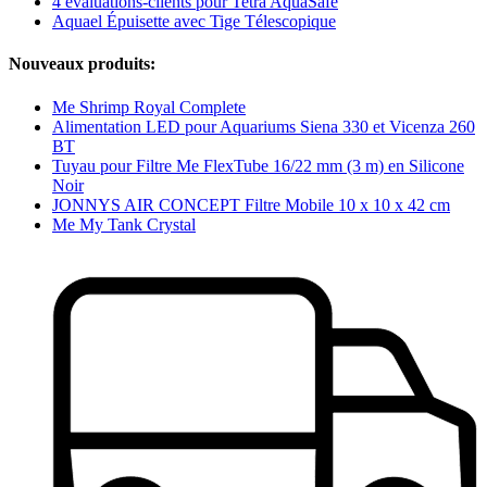
4 évaluations-clients pour Tetra AquaSafe
Aquael Épuisette avec Tige Télescopique
Nouveaux produits:
Me Shrimp Royal Complete
Alimentation LED pour Aquariums Siena 330 et Vicenza 260
BT
Tuyau pour Filtre Me FlexTube 16/22 mm (3 m) en Silicone
Noir
JONNYS AIR CONCEPT Filtre Mobile 10 x 10 x 42 cm
Me My Tank Crystal