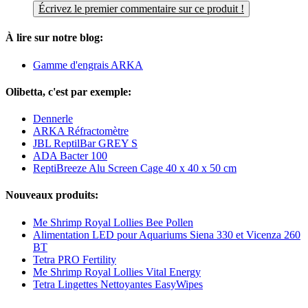
Écrivez le premier commentaire sur ce produit !
À lire sur notre blog:
Gamme d'engrais ARKA
Olibetta, c'est par exemple:
Dennerle
ARKA Réfractomètre
JBL ReptilBar GREY S
ADA Bacter 100
ReptiBreeze Alu Screen Cage 40 x 40 x 50 cm
Nouveaux produits:
Me Shrimp Royal Lollies Bee Pollen
Alimentation LED pour Aquariums Siena 330 et Vicenza 260
BT
Tetra PRO Fertility
Me Shrimp Royal Lollies Vital Energy
Tetra Lingettes Nettoyantes EasyWipes