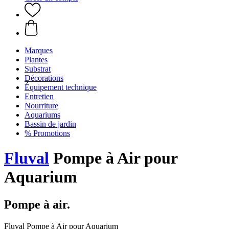
Marques
Plantes
Substrat
Décorations
Équipement technique
Entretien
Nourriture
Aquariums
Bassin de jardin
% Promotions
Fluval
Pompe à Air pour
Aquarium
Pompe à air.
Fluval Pompe à Air pour Aquarium