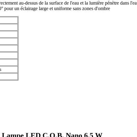
irectement au-dessus de la surface de l'eau et la lumière pénètre dans l'
° pour un éclairage large et uniforme sans zones d'ombre
s
val Lampe LED C.O.B. Nano 6,5 W