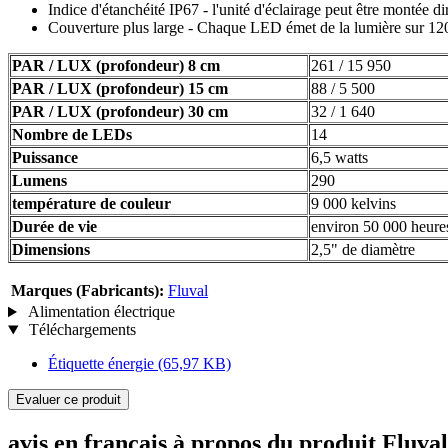
Indice d'étanchéité IP67 - l'unité d'éclairage peut être montée d
Couverture plus large - Chaque LED émet de la lumière sur 120
PAR / LUX (profondeur) 8 cm
261 / 15 950
PAR / LUX (profondeur) 15 cm
88 / 5 500
PAR / LUX (profondeur) 30 cm
32 / 1 640
Nombre de LEDs
14
Puissance
6,5 watts
Lumens
290
température de couleur
9 000 kelvins
Durée de vie
environ 50 000 heure
Dimensions
2,5" de diamètre
Marques (Fabricants):
Fluval
Alimentation électrique
Téléchargements
Étiquette énergie
(65,97 KB)
Evaluer ce produit
avis en français à propos du produit Flu