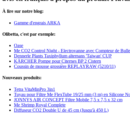
À lire sur notre blog:
Gamme d'engrais ARKA
Olibetta, c'est par exemple:
Oase
Me CO2 Control Night - Electrovanne avec Compteur de Bull
Dennerle Plants Taxiphyllum alternans 'Taiwan' CUP
KÄRCHER Pompe pour Citernes BP 2 Cistern
Coussin de mousse grossière REPLAYRAW (5210/11)
Nouveaux produits:
Tetra VitaMinPro 3in1
Tuyau pour Filtre Me FlexTube 19/25 mm (3 m) en Silicone No
JONNYS AIR CONCEPT Filtre Mobile 7,5 x 7,5 x 32 cm
Me Shrimp Royal Complete
Diffuseur CO2 Double U de 45 cm (Jusqu'à 450 L)