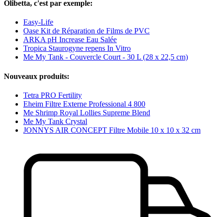
Olibetta, c'est par exemple:
Easy-Life
Oase Kit de Réparation de Films de PVC
ARKA pH Increase Eau Salée
Tropica Staurogyne repens In Vitro
Me My Tank - Couvercle Court - 30 L (28 x 22,5 cm)
Nouveaux produits:
Tetra PRO Fertility
Eheim Filtre Externe Professional 4 800
Me Shrimp Royal Lollies Supreme Blend
Me My Tank Crystal
JONNYS AIR CONCEPT Filtre Mobile 10 x 10 x 32 cm