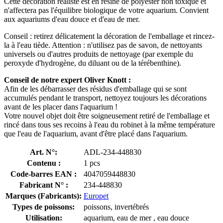
Cette décoration réaliste est en résine de polyester non toxique et
n'affectera pas l'équilibre biologique de votre aquarium. Convient
aux aquariums d'eau douce et d'eau de mer.
Conseil : retirez délicatement la décoration de l'emballage et rincez-
la à l'eau tiède. Attention : n'utilisez pas de savon, de nettoyants
universels ou d'autres produits de nettoyage (par exemple du
peroxyde d'hydrogène, du diluant ou de la térébenthine).
Conseil de notre expert Oliver Knott :
Afin de les débarrasser des résidus d'emballage qui se sont
accumulés pendant le transport, nettoyez toujours les décorations
avant de les placer dans l'aquarium !
Votre nouvel objet doit être soigneusement retiré de l'emballage et
rincé dans tous ses recoins à l'eau du robinet à la même température
que l'eau de l'aquarium, avant d'être placé dans l'aquarium.
Art. N°:
ADL-234-448830
Contenu :
1 pcs
Code-barres EAN :
4047059448830
Fabricant N° :
234-448830
Marques (Fabricants):
Europet
Types de poissons:
poissons, invertébrés
Utilisation:
aquarium, eau de mer , eau douce