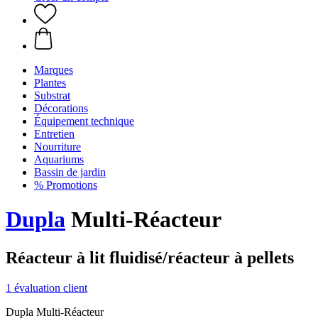
Marques
Plantes
Substrat
Décorations
Équipement technique
Entretien
Nourriture
Aquariums
Bassin de jardin
% Promotions
Dupla
Multi-Réacteur
Réacteur à lit fluidisé/réacteur à pellets
1 évaluation client
Dupla Multi-Réacteur