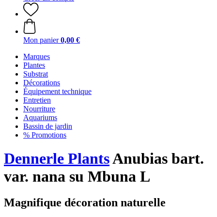
Mon panier
0,00 €
Marques
Plantes
Substrat
Décorations
Équipement technique
Entretien
Nourriture
Aquariums
Bassin de jardin
% Promotions
Dennerle Plants
Anubias bart.
var. nana su Mbuna L
Magnifique décoration naturelle