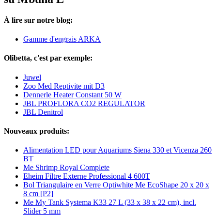
À lire sur notre blog:
Gamme d'engrais ARKA
Olibetta, c'est par exemple:
Juwel
Zoo Med Reptivite mit D3
Dennerle Heater Constant 50 W
JBL PROFLORA CO2 REGULATOR
JBL Denitrol
Nouveaux produits:
Alimentation LED pour Aquariums Siena 330 et Vicenza 260
BT
Me Shrimp Royal Complete
Eheim Filtre Externe Professional 4 600T
Bol Triangulaire en Verre Optiwhite Me EcoShape 20 x 20 x
8 cm [P2]
Me My Tank Systema K33 27 L (33 x 38 x 22 cm), incl.
Slider 5 mm