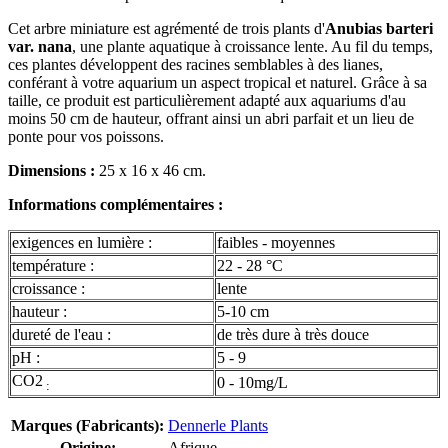
Cet arbre miniature est agrémenté de trois plants d'
Anubias barteri
var. nana
, une plante aquatique à croissance lente. Au fil du temps,
ces plantes développent des racines semblables à des lianes,
conférant à votre aquarium un aspect tropical et naturel. Grâce à sa
taille, ce produit est particulièrement adapté aux aquariums d'au
moins 50 cm de hauteur, offrant ainsi un abri parfait et un lieu de
ponte pour vos poissons.
Dimensions :
25 x 16 x 46 cm.
Informations complémentaires :
exigences en lumière :
faibles - moyennes
température :
22 - 28 °C
croissance :
lente
hauteur :
5-10 cm
dureté de l'eau :
de très dure à très douce
pH :
5 - 9
CO2
0 - 10mg/L
:
Marques (Fabricants):
Dennerle Plants
Origine:
Afrique