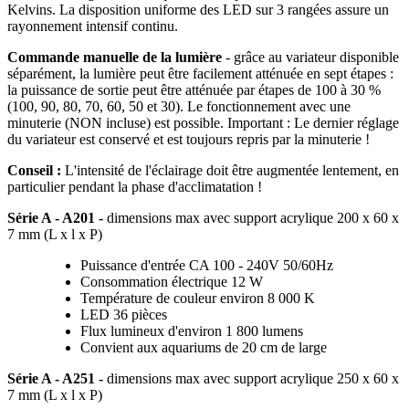
Kelvins. La disposition uniforme des LED sur 3 rangées assure un
rayonnement intensif continu.
Commande manuelle de la lumière
- grâce au variateur disponible
séparément, la lumière peut être facilement atténuée en sept étapes :
la puissance de sortie peut être atténuée par étapes de 100 à 30 %
(100, 90, 80, 70, 60, 50 et 30). Le fonctionnement avec une
minuterie (NON incluse) est possible. Important : Le dernier réglage
du variateur est conservé et est toujours repris par la minuterie !
Conseil :
L'intensité de l'éclairage doit être augmentée lentement, en
particulier pendant la phase d'acclimatation !
Série A - A201 -
dimensions max avec support acrylique
200 x 60 x
7 mm (L x l x P)
Puissance d'entrée CA 100 - 240V 50/60Hz
Consommation électrique 12 W
Température de couleur environ 8 000 K
LED 36 pièces
Flux lumineux d'environ 1 800 lumens
Convient aux aquariums de 20 cm de large
Série A - A251 -
dimensions max avec support acrylique
250 x 60 x
7 mm (L x l x P)