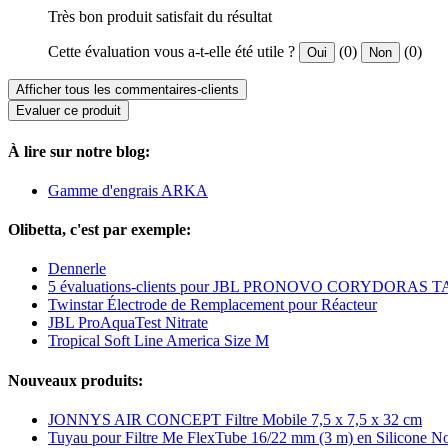
Très bon produit satisfait du résultat
Cette évaluation vous a-t-elle été utile ?
(0)
(0)
Oui
Non
Afficher tous les commentaires-clients
Evaluer ce produit
À lire sur notre blog:
Gamme d'engrais ARKA
Olibetta, c'est par exemple:
Dennerle
5 évaluations-clients pour JBL PRONOVO CORYDORAS 
Twinstar Électrode de Remplacement pour Réacteur
JBL ProAquaTest Nitrate
Tropical Soft Line America Size M
Nouveaux produits:
JONNYS AIR CONCEPT Filtre Mobile 7,5 x 7,5 x 32 cm
Tuyau pour Filtre Me FlexTube 16/22 mm (3 m) en Silicone No