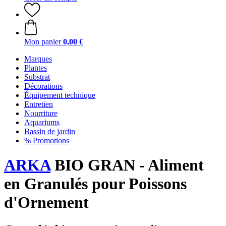
Mon panier
0,00 €
Marques
Plantes
Substrat
Décorations
Équipement technique
Entretien
Nourriture
Aquariums
Bassin de jardin
% Promotions
ARKA
BIO GRAN - Aliment
en Granulés pour Poissons
d'Ornement