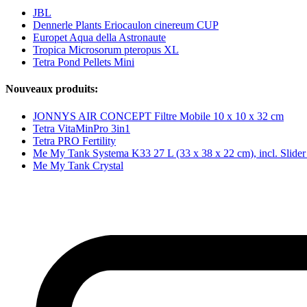
JBL
Dennerle Plants Eriocaulon cinereum CUP
Europet Aqua della Astronaute
Tropica Microsorum pteropus XL
Tetra Pond Pellets Mini
Nouveaux produits:
JONNYS AIR CONCEPT Filtre Mobile 10 x 10 x 32 cm
Tetra VitaMinPro 3in1
Tetra PRO Fertility
Me My Tank Systema K33 27 L (33 x 38 x 22 cm), incl. Slide
Me My Tank Crystal