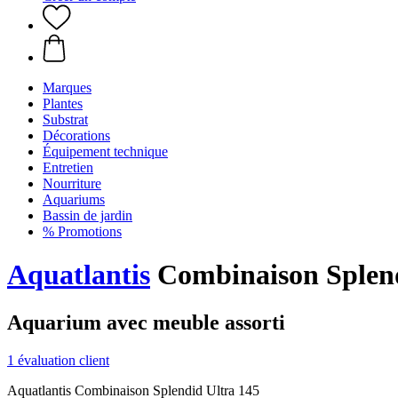
Marques
Plantes
Substrat
Décorations
Équipement technique
Entretien
Nourriture
Aquariums
Bassin de jardin
% Promotions
Aquatlantis
Combinaison Splend
Aquarium avec meuble assorti
1 évaluation client
Aquatlantis Combinaison Splendid Ultra 145