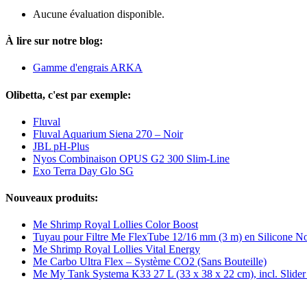
Aucune évaluation disponible.
À lire sur notre blog:
Gamme d'engrais ARKA
Olibetta, c'est par exemple:
Fluval
Fluval Aquarium Siena 270 – Noir
JBL pH-Plus
Nyos Combinaison OPUS G2 300 Slim-Line
Exo Terra Day Glo SG
Nouveaux produits:
Me Shrimp Royal Lollies Color Boost
Tuyau pour Filtre Me FlexTube 12/16 mm (3 m) en Silicone No
Me Shrimp Royal Lollies Vital Energy
Me Carbo Ultra Flex – Système CO2 (Sans Bouteille)
Me My Tank Systema K33 27 L (33 x 38 x 22 cm), incl. Slide