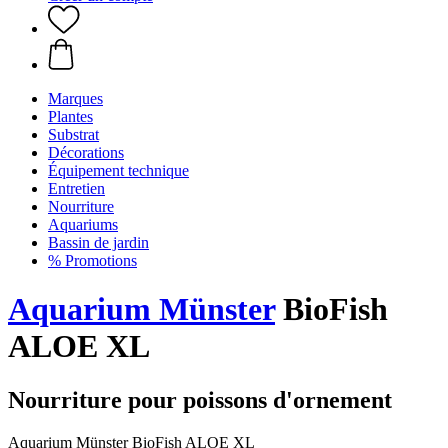
Marques
Plantes
Substrat
Décorations
Équipement technique
Entretien
Nourriture
Aquariums
Bassin de jardin
% Promotions
Aquarium Münster
BioFish
ALOE XL
Nourriture pour poissons d'ornement
Aquarium Münster BioFish ALOE XL