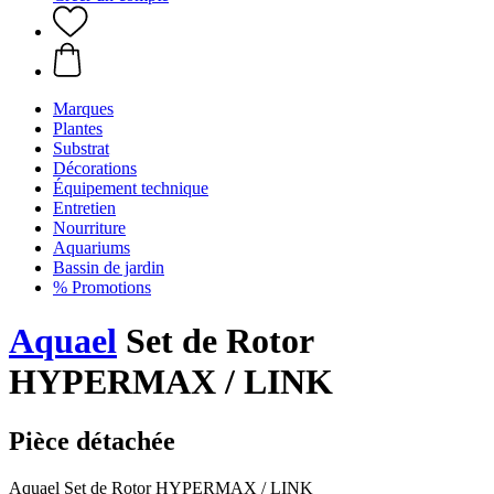
Marques
Plantes
Substrat
Décorations
Équipement technique
Entretien
Nourriture
Aquariums
Bassin de jardin
% Promotions
Aquael
Set de Rotor
HYPERMAX / LINK
Pièce détachée
Aquael Set de Rotor HYPERMAX / LINK